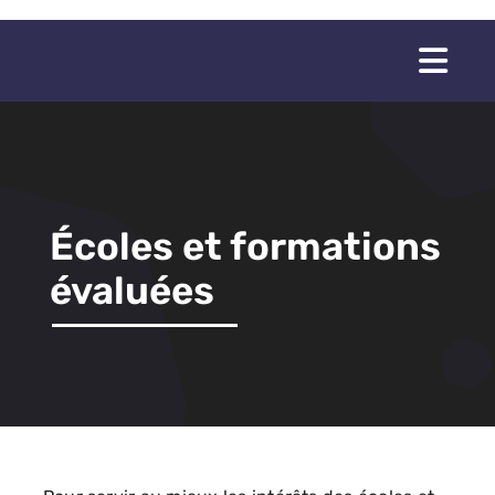
Passer
au
Togg
contenu
Navi
Écoles et formations
évaluées