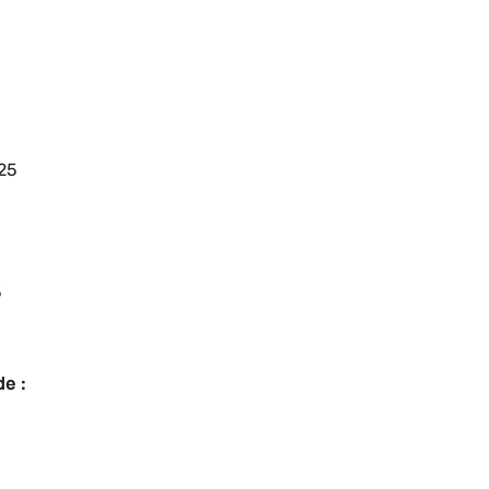
25
5
e :