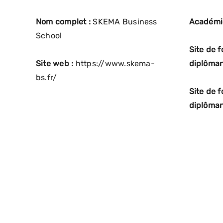
Nom complet :
SKEMA Business
Académi
School
Site de 
Site web :
https://www.skema-
diplôman
bs.fr/
Site de 
diplôman