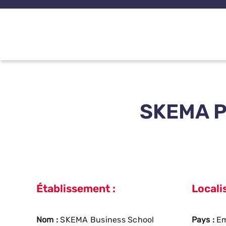
Passer
au
contenu
SKEMA P
Établissement :
Localis
Nom :
SKEMA Business School
Pays :
Em