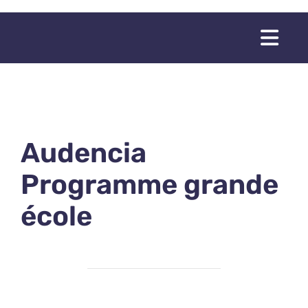
Passer
au
Togg
contenu
Navi
Audencia
Programme grande
école