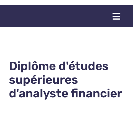
Passer
au
Togg
contenu
Navi
Diplôme d'études
supérieures
d'analyste financier