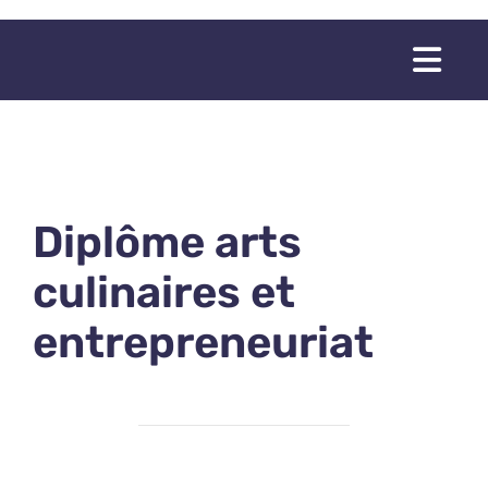
Passer
au
Togg
contenu
Navi
Diplôme arts
culinaires et
entrepreneuriat