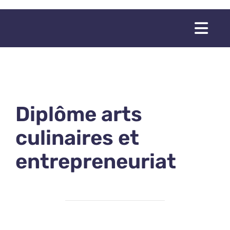
Passer
au
Togg
contenu
Navi
Diplôme arts
culinaires et
entrepreneuriat