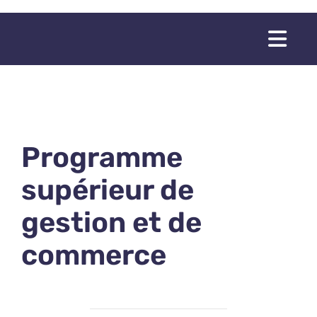
Passer
au
Togg
contenu
Navi
Programme
supérieur de
gestion et de
commerce