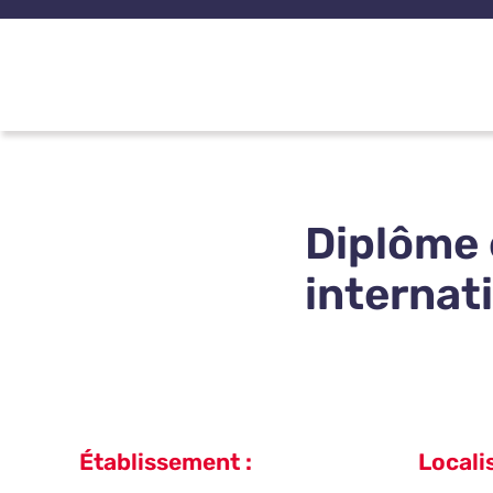
Passer
au
contenu
Diplôme 
internat
Établissement :
Localis