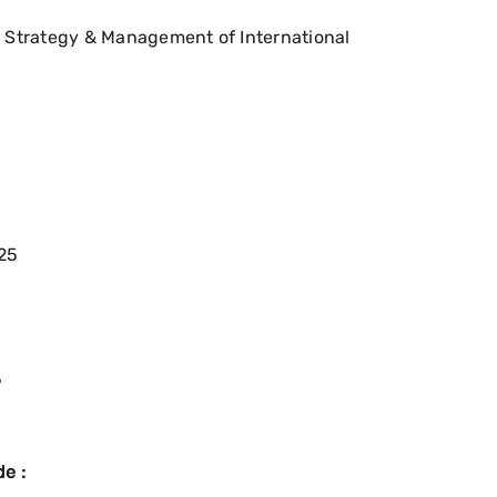
n Strategy & Management of International
25
5
e :