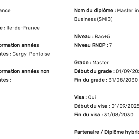
ance
Nom du diplôme :
Master i
Business (SMIB)
e :
Ile-de-France
Niveau :
Bac+5
formation années
Niveau RNCP :
7
tes :
Cergy-Pontoise
Grade :
Master
formation années non
Début du grade :
01/09/20
tes :
Fin du grade :
31/08/2030
Visa :
Oui
Début du visa :
01/09/202
Fin du visa :
31/08/2030
Partenaire / Diplôme hybrid