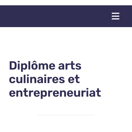
Passer
au
Togg
contenu
Navi
Diplôme arts
culinaires et
entrepreneuriat