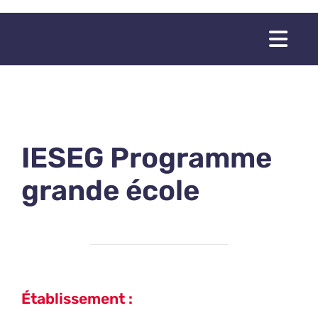
Passer
au
Togg
contenu
Navi
IESEG Programme
grande école
Établissement :