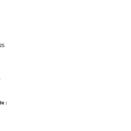
25
5
e :