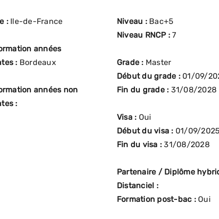
e :
Ile-de-France
Niveau :
Bac+5
Niveau RNCP :
7
formation années
tes :
Bordeaux
Grade :
Master
Début du grade :
01/09/20
formation années non
Fin du grade :
31/08/2028
tes :
Visa :
Oui
Début du visa :
01/09/202
Fin du visa :
31/08/2028
Partenaire / Diplôme hybrid
Distanciel :
Formation post-bac :
Oui