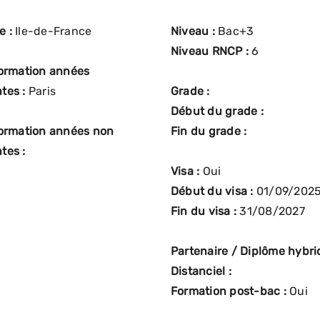
e :
Ile-de-France
Niveau :
Bac+3
Niveau RNCP :
6
formation années
tes :
Paris
Grade :
Début du grade :
formation années non
Fin du grade :
tes :
Visa :
Oui
Début du visa :
01/09/202
Fin du visa :
31/08/2027
Partenaire / Diplôme hybrid
Distanciel :
Formation post-bac :
Oui