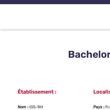
Passer
au
contenu
Bachelor
Établissement :
Localis
Nom :
IGS-RH
Pays :
Fr