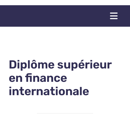
Passer
au
Togg
contenu
Navi
Diplôme supérieur
en finance
internationale