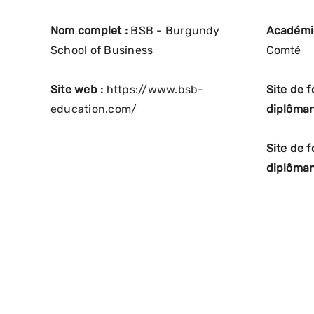
Nom complet :
BSB - Burgundy
Académi
School of Business
Comté
Site web :
https://www.bsb-
Site de 
education.com/
diplôman
Site de 
diplôman