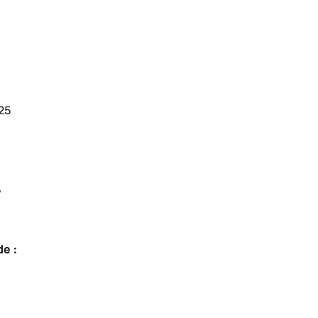
25
5
e :