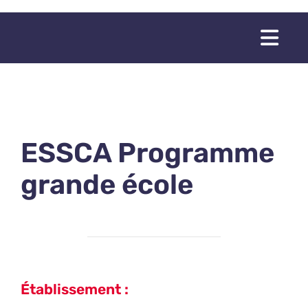
Passer
au
Togg
contenu
Navi
ESSCA Programme
grande école
Établissement :