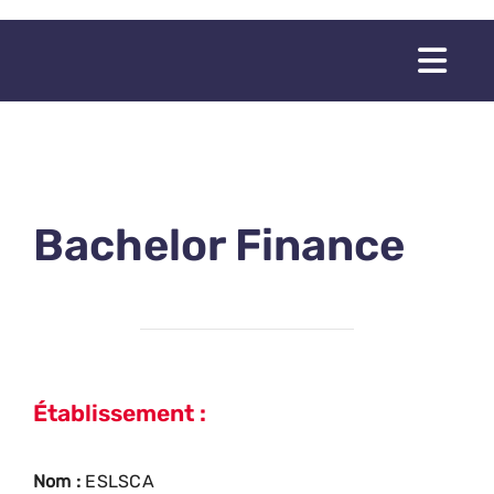
Passer
au
Togg
contenu
Navi
Bachelor Finance
Établissement :
Nom :
ESLSCA