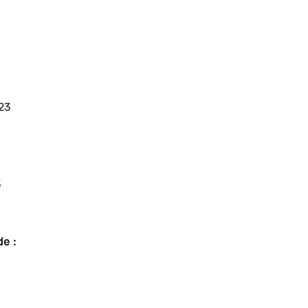
23
3
e :