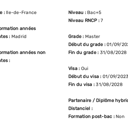
e :
Ile-de-France
Niveau :
Bac+5
Niveau RNCP :
7
formation années
tes :
Madrid
Grade :
Master
Début du grade :
01/09/20
formation années non
Fin du grade :
31/08/2028
tes :
Visa :
Oui
Début du visa :
01/09/202
Fin du visa :
31/08/2028
Partenaire / Diplôme hybrid
Distanciel :
Formation post-bac :
Non