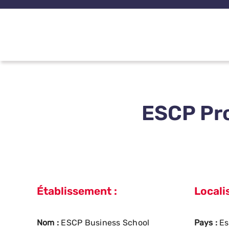
Passer
au
contenu
ESCP Pr
Établissement :
Localis
Nom :
ESCP Business School
Pays :
E