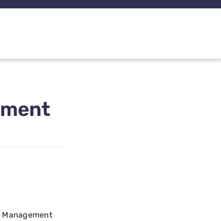
ement
n Management