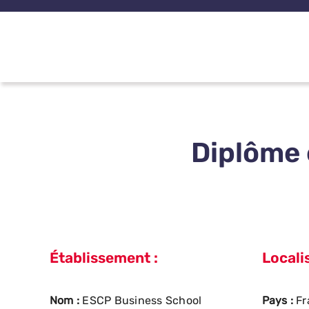
Passer
au
contenu
Diplôme
Établissement :
Localis
Nom :
ESCP Business School
Pays :
Fr