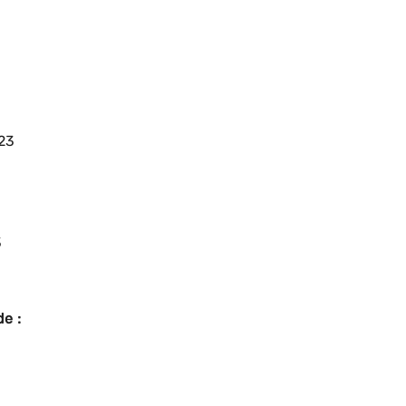
23
3
e :