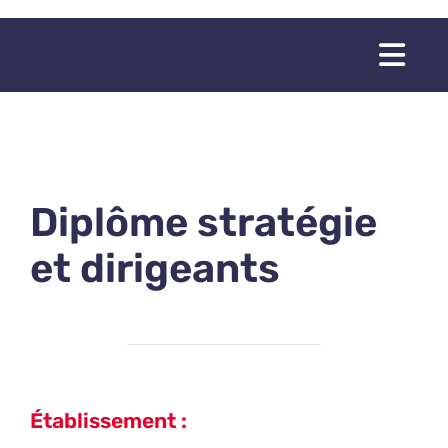
Passer
au
Togg
contenu
Navi
Diplôme stratégie
et dirigeants
Établissement :