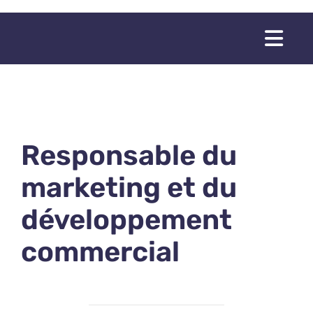
Passer
au
Togg
contenu
Navi
Responsable du
marketing et du
développement
commercial