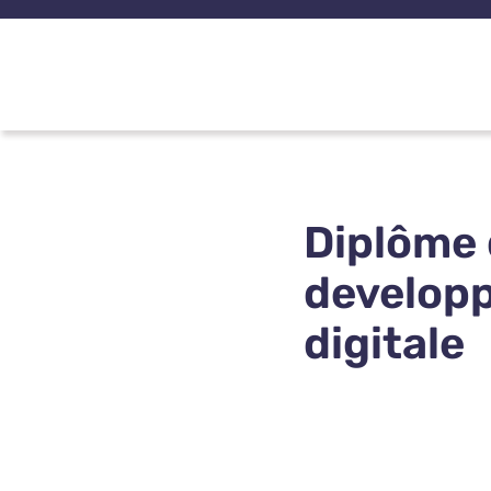
Passer
au
contenu
Diplôme 
developp
digitale